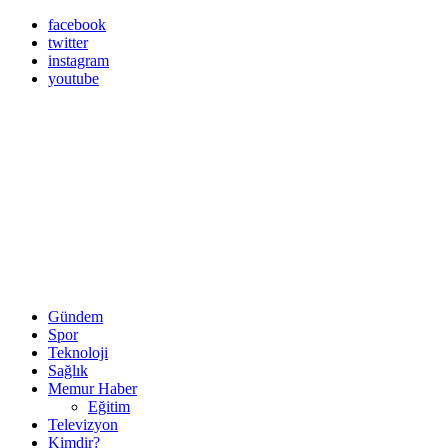
facebook
twitter
instagram
youtube
Gündem
Spor
Teknoloji
Sağlık
Memur Haber
Eğitim
Televizyon
Kimdir?