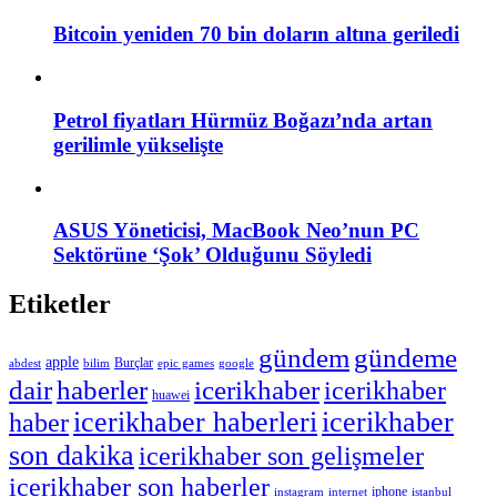
Bitcoin yeniden 70 bin doların altına geriledi
Petrol fiyatları Hürmüz Boğazı’nda artan
gerilimle yükselişte
ASUS Yöneticisi, MacBook Neo’nun PC
Sektörüne ‘Şok’ Olduğunu Söyledi
Etiketler
gündem
gündeme
apple
Burçlar
abdest
epic games
bilim
google
dair
haberler
icerikhaber
icerikhaber
huawei
icerikhaber haberleri
icerikhaber
haber
son dakika
icerikhaber son gelişmeler
icerikhaber son haberler
instagram
internet
iphone
istanbul