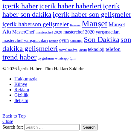
içerik haber
içerik haber haberleri
içerik
haber son dakika
içerik haber son gelişmeler
Manşet
içerik haberson gelişmeler
Manşet
Korona
Altı
MasterChef
masterchef 2020 yarışmacıları
masterchef 2020
Son Dakika
son
masterchef yarışmacıları
oyun
namaz
samsung
dakika gelişmeleri
telefon
teknoloji
sosyal medya
steam
trend haber
Çin
uygulama
whatsapp
© 2026 İçerik Haber. Tüm Hakları Saklıdır.
Hakkımızda
Künye
Reklam
Gizlilik
İletişim
Back to Top
Close
Search for:
Search