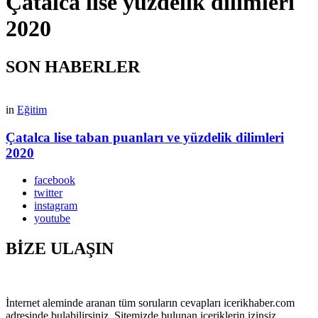
Çatalca lise yüzdelik dilimleri
2020
SON HABERLER
in
Eğitim
Çatalca lise taban puanları ve yüzdelik dilimleri
2020
facebook
twitter
instagram
youtube
BİZE ULAŞIN
İnternet aleminde aranan tüm soruların cevapları icerikhaber.com
adresinde bulabilirsiniz. Sitemizde bulunan içeriklerin izinsiz