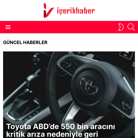
S
SWITC
Menu
SKIN
GÜNCEL HABERLER
Toyota ABD’de 550 bin aracını
kritik arıza nedeniyle geri