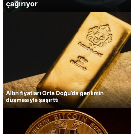
çağırıyor
Altın fiyatları Orta Doğu’da gerilimin
düşmesiyle şaşırttı