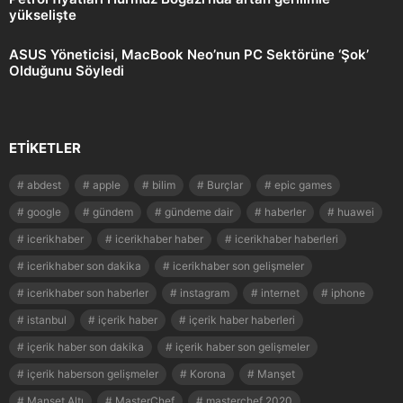
yükselişte
ASUS Yöneticisi, MacBook Neo’nun PC Sektörüne ‘Şok’
Olduğunu Söyledi
ETIKETLER
abdest
apple
bilim
Burçlar
epic games
google
gündem
gündeme dair
haberler
huawei
icerikhaber
icerikhaber haber
icerikhaber haberleri
icerikhaber son dakika
icerikhaber son gelişmeler
icerikhaber son haberler
instagram
internet
iphone
istanbul
içerik haber
içerik haber haberleri
içerik haber son dakika
içerik haber son gelişmeler
içerik haberson gelişmeler
Korona
Manşet
Manşet Altı
MasterChef
masterchef 2020