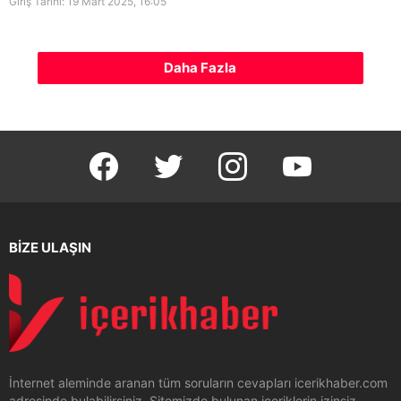
Giriş Tarihi: 19 Mart 2025, 16:05
Daha Fazla
facebook
twitter
instagram
youtube
BİZE ULAŞIN
İnternet aleminde aranan tüm soruların cevapları icerikhaber.com
adresinde bulabilirsiniz. Sitemizde bulunan içeriklerin izinsiz