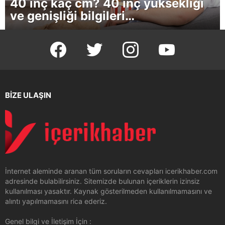
40 inç kaç cm? 40 inç yüksekliği
ve genişliği bilgileri…
facebook
twitter
instagram
youtube
BİZE ULAŞIN
İnternet aleminde aranan tüm soruların cevapları icerikhaber.com
adresinde bulabilirsiniz. Sitemizde bulunan içeriklerin izinsiz
kullanılması yasaktır. Kaynak gösterilmeden kullanılmamasını ve
alıntı yapılmamasını rica ederiz.
Genel bilgi ve İletişim İçin :