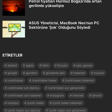
Petrol fiyatları Hürmüz Boğazı’nda artan
gerilimle yükselişte
ASUS Yöneticisi, MacBook Neo’nun PC
Sektörüne ‘Şok’ Olduğunu Söyledi
ETIKETLER
abdest
apple
bilim
Burçlar
epic games
google
gündem
gündeme dair
haberler
huawei
icerikhaber
icerikhaber haber
icerikhaber haberleri
icerikhaber son dakika
icerikhaber son gelişmeler
icerikhaber son haberler
instagram
internet
iphone
istanbul
içerik haber
içerik haber haberleri
içerik haber son dakika
içerik haber son gelişmeler