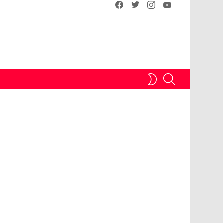
facebook
twitter
instagram
youtube
SEARCH
SWITCH
SKIN