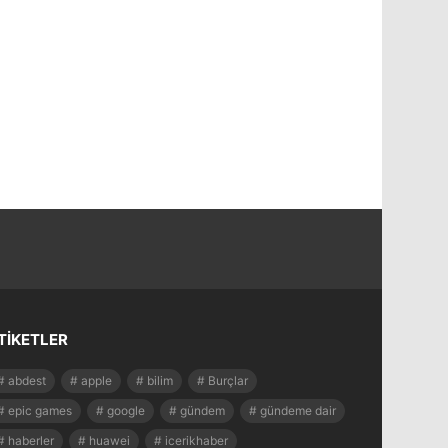
TIKETLER
abdest
apple
bilim
Burçlar
epic games
google
gündem
gündeme dair
haberler
huawei
icerikhaber