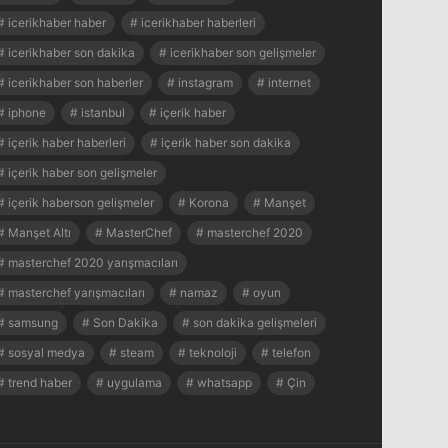
icerikhaber haber
icerikhaber haberleri
icerikhaber son dakika
icerikhaber son gelişmeler
icerikhaber son haberler
instagram
internet
iphone
istanbul
içerik haber
içerik haber haberleri
içerik haber son dakika
içerik haber son gelişmeler
içerik haberson gelişmeler
Korona
Manşet
Manşet Altı
MasterChef
masterchef 2020
masterchef 2020 yarışmacıları
masterchef yarışmacıları
namaz
oyun
samsung
Son Dakika
son dakika gelişmeleri
sosyal medya
steam
teknoloji
telefon
trend haber
uygulama
whatsapp
Çin