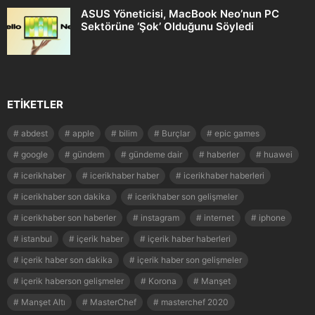
ASUS Yöneticisi, MacBook Neo’nun PC
Sektörüne ‘Şok’ Olduğunu Söyledi
ETIKETLER
abdest
apple
bilim
Burçlar
epic games
google
gündem
gündeme dair
haberler
huawei
icerikhaber
icerikhaber haber
icerikhaber haberleri
icerikhaber son dakika
icerikhaber son gelişmeler
icerikhaber son haberler
instagram
internet
iphone
istanbul
içerik haber
içerik haber haberleri
içerik haber son dakika
içerik haber son gelişmeler
içerik haberson gelişmeler
Korona
Manşet
Manşet Altı
MasterChef
masterchef 2020