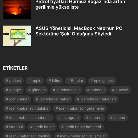
Petrol fiyatları Hürmüz Boğazı’nda artan
gerilimle yükselişte
ASUS Yöneticisi, MacBook Neo’nun PC
Sektörüne ‘Şok’ Olduğunu Söyledi
ETIKETLER
abdest
apple
bilim
Burçlar
epic games
google
gündem
gündeme dair
haberler
huawei
icerikhaber
icerikhaber haber
icerikhaber haberleri
icerikhaber son dakika
icerikhaber son gelişmeler
icerikhaber son haberler
instagram
internet
iphone
istanbul
içerik haber
içerik haber haberleri
içerik haber son dakika
içerik haber son gelişmeler