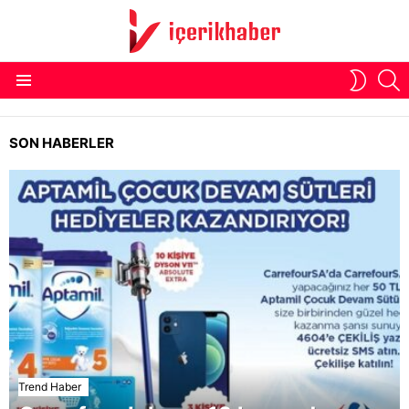
S
SWITC
Menu
SKIN
CARREFOUR IPHONE 12
SON HABERLER
ÇEKILIŞ
Trend Haber