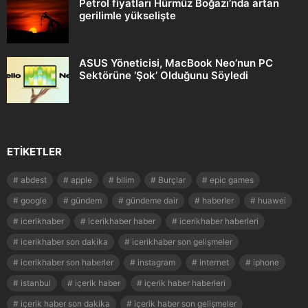
Petrol fiyatları Hürmüz Boğazı’nda artan
gerilimle yükselişte
ASUS Yöneticisi, MacBook Neo’nun PC
Sektörüne ‘Şok’ Olduğunu Söyledi
ETIKETLER
abdest
apple
bilim
Burçlar
epic games
google
gündem
gündeme dair
haberler
huawei
icerikhaber
icerikhaber haber
icerikhaber haberleri
icerikhaber son dakika
icerikhaber son gelişmeler
icerikhaber son haberler
instagram
internet
iphone
istanbul
içerik haber
içerik haber haberleri
içerik haber son dakika
içerik haber son gelişmeler