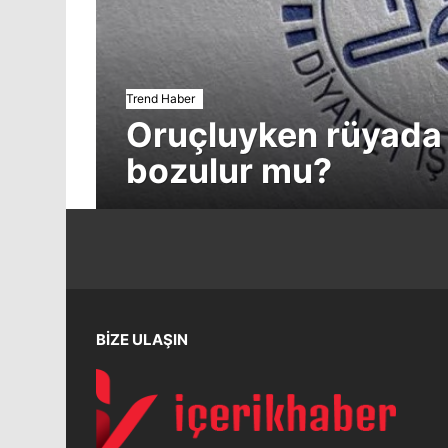
Trend Haber
Oruçluyken rüyada 
bozulur mu?
BİZE ULAŞIN