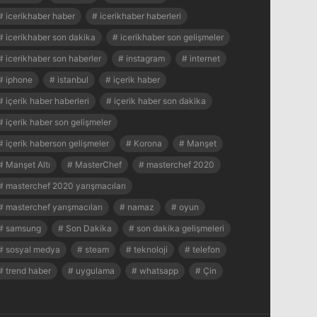
icerikhaber haber
icerikhaber haberleri
icerikhaber son dakika
icerikhaber son gelişmeler
icerikhaber son haberler
instagram
internet
iphone
istanbul
içerik haber
içerik haber haberleri
içerik haber son dakika
içerik haber son gelişmeler
içerik haberson gelişmeler
Korona
Manşet
Manşet Altı
MasterChef
masterchef 2020
masterchef 2020 yarışmacıları
masterchef yarışmacıları
namaz
oyun
samsung
Son Dakika
son dakika gelişmeleri
sosyal medya
steam
teknoloji
telefon
trend haber
uygulama
whatsapp
Çin