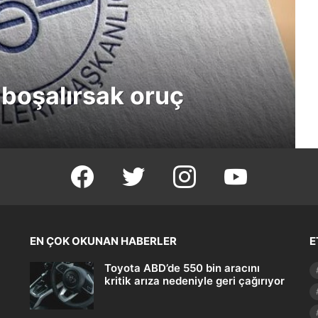
boşalırsak oruç
facebook
twitter
instagram
youtube
EN ÇOK OKUNAN HABERLER
E
Toyota ABD’de 550 bin aracını
kritik arıza nedeniyle geri çağırıyor