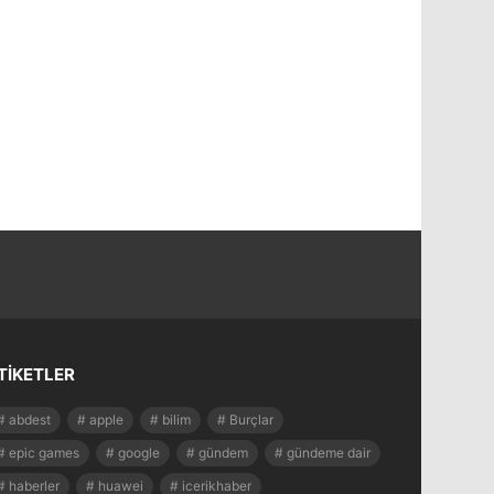
TIKETLER
abdest
apple
bilim
Burçlar
epic games
google
gündem
gündeme dair
haberler
huawei
icerikhaber