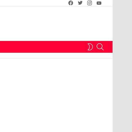
facebook
twitter
instagram
youtube
SEARCH
SWITCH
SKIN