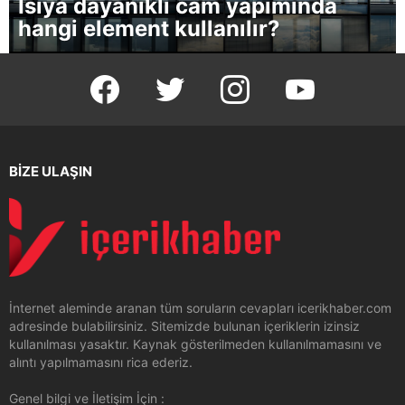
Isıya dayanıklı cam yapımında
hangi element kullanılır?
facebook
twitter
instagram
youtube
BİZE ULAŞIN
İnternet aleminde aranan tüm soruların cevapları icerikhaber.com
adresinde bulabilirsiniz. Sitemizde bulunan içeriklerin izinsiz
kullanılması yasaktır. Kaynak gösterilmeden kullanılmamasını ve
alıntı yapılmamasını rica ederiz.
Genel bilgi ve İletişim İçin :