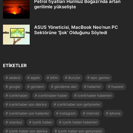
Petrol fiyatları Hürmüz Boğazı’nda artan
gerilimle yükselişte
ASUS Yöneticisi, MacBook Neo’nun PC
Sektörüne ‘Şok’ Olduğunu Söyledi
ETIKETLER
abdest
apple
bilim
Burçlar
epic games
google
gündem
gündeme dair
haberler
huawei
icerikhaber
icerikhaber haber
icerikhaber haberleri
icerikhaber son dakika
icerikhaber son gelişmeler
icerikhaber son haberler
instagram
internet
iphone
istanbul
içerik haber
içerik haber haberleri
içerik haber son dakika
içerik haber son gelişmeler