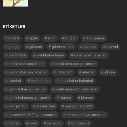
ETIKETLER
abdest
apple
bilim
Burçlar
epic games
google
gündem
gündeme dair
haberler
huawei
icerikhaber
icerikhaber haber
icerikhaber haberleri
icerikhaber son dakika
icerikhaber son gelişmeler
icerikhaber son haberler
instagram
internet
iphone
istanbul
içerik haber
içerik haber haberleri
içerik haber son dakika
içerik haber son gelişmeler
içerik haberson gelişmeler
Korona
Manşet
Manşet Altı
MasterChef
masterchef 2020
masterchef 2020 yarışmacıları
masterchef yarışmacıları
namaz
oyun
samsung
Son Dakika