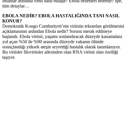
İnsanlar arasında virüs nasıl bulaşır? Ebola belirtileri nelerdir? İşte,
tüm detaylar…
EBOLA NEDİR? EBOLA HASTALIĞINDA TANI NASIL
KONUR?
Demokratik Kongo Cumhuriyeti’nin virüsün tekrardan görülmesini
açıklamasının ardından Ebola nedir? Sorusu merak edilmeye
başlandı. Ebola virüsü, yaşamı sonlandıracak düzeyde kanamalara
yol açan %50 ile %90 arasında düzeyde vakanın ölümle
sonuçlandığı yüksek ateşin seyrettiği hastalık olarak tanımlanıyor.
Bu virüsler filovirüsler ailesinden olan RNA virüsü olan özelliği
taşıyor.