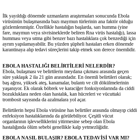
İlk yayıldığı dönemde uzmanların araştırmaları sonucunda Ebola
virüsünün bulaşmasında bazı maymun türlerinin ana faktör olduğu
gözlemlenmiştir. Özellikle hastalığın başlarda, sarı humma (yine
fare, maymun veya sivrisineklerde beliren Rna virüs hastalığı), lassa
humması veya sıtma gibi benzer bazı hastalıklara çok benzediği için
ayrım yapılamayabilir. Bu yüzden şüpheli hastaları erken dönemde
karantinaya alıp tedavi süreçlerini takip etmek son derece önemlidir.
EBOLA HASTALIĞI BELİRTİLERİ NELERDİR?
Ebola, bulaşması ve belirtilerin meydana çıkması arasında geçen
süre yaklaşık 2 ila 21 gün arasındadır. En önemli belirtileri olarak;
baş ağrısı, yüksek ateş, kanamalar, bulantı ve cilt dökülmelerinin
yaşanıyor. Ek olarak böbrek ve karaciğer fonksiyonlarında da ciddi
bozukluklara neden olan hastalık, kan hücreleri ve vücuttaki
trombosit sayısında da azalmalara yol açar.
Belirtilerin hepsi Ebola virüsüne has belirtiler arasında olmayıp ciddi
enfeksiyon hastalıklarında da görülebiliyor. Çeşitli vücut
organlarının işlevselliklerini yitirmesine sebep olan Ebola
hastalığında ölüm sebebi genellikle kalp yetmezliğidir.
EBOLA NASIL BULAŞIR? EBOLA TEDAVİSİ VAR MI?