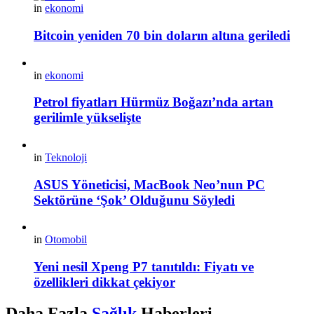
in
ekonomi
Bitcoin yeniden 70 bin doların altına geriledi
in
ekonomi
Petrol fiyatları Hürmüz Boğazı’nda artan
gerilimle yükselişte
in
Teknoloji
ASUS Yöneticisi, MacBook Neo’nun PC
Sektörüne ‘Şok’ Olduğunu Söyledi
in
Otomobil
Yeni nesil Xpeng P7 tanıtıldı: Fiyatı ve
özellikleri dikkat çekiyor
Daha Fazla
Sağlık
Haberleri