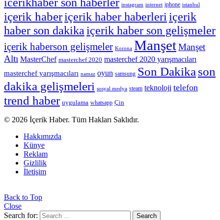
icerikhaber son haberler
instagram
internet
iphone
istanbul
içerik haber
içerik haber haberleri
içerik
haber son dakika
içerik haber son gelişmeler
Manşet
içerik haberson gelişmeler
Manşet
Korona
Altı
MasterChef
masterchef 2020 yarışmacıları
masterchef 2020
Son Dakika
son
masterchef yarışmacıları
oyun
namaz
samsung
dakika gelişmeleri
telefon
teknoloji
sosyal medya
steam
trend haber
Çin
uygulama
whatsapp
© 2026 İçerik Haber. Tüm Hakları Saklıdır.
Hakkımızda
Künye
Reklam
Gizlilik
İletişim
Back to Top
Close
Search for:
Search