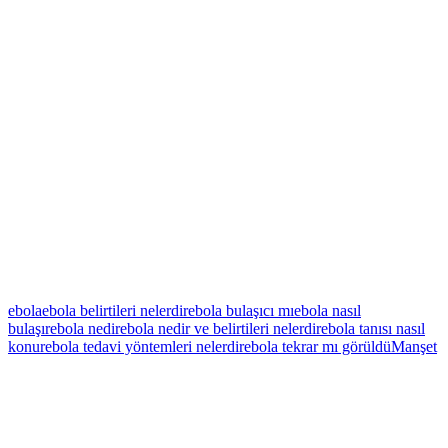
ebola
ebola belirtileri nelerdir
ebola bulaşıcı mı
ebola nasıl
bulaşır
ebola nedir
ebola nedir ve belirtileri nelerdir
ebola tanısı nasıl
konur
ebola tedavi yöntemleri nelerdir
ebola tekrar mı görüldü
Manşet