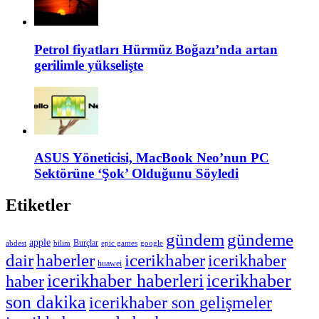
Petrol fiyatları Hürmüz Boğazı’nda artan
gerilimle yükselişte
ASUS Yöneticisi, MacBook Neo’nun PC
Sektörüne ‘Şok’ Olduğunu Söyledi
Etiketler
gündem
gündeme
apple
Burçlar
abdest
epic games
bilim
google
dair
haberler
icerikhaber
icerikhaber
huawei
icerikhaber haberleri
icerikhaber
haber
son dakika
icerikhaber son gelişmeler